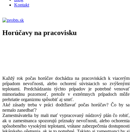
Kontakt
E-LEARNING
Horúčavy na pracovisku
Každý rok počas horúčav dochádza na pracoviskách k viacerým
prípadom nevoľnosti, alebo ochorení súvisiacich so zvýšenými
teplotami. Predchádzaniu týchto prípadov je potrebné venovať
mimoriadnu pozornosť, pretože v extrémnych prípadoch môže
prehriatie organizmu spôsobiť aj smrť.
Aké zásady treba v práci dodržiavať počas horúčav? Čo by sa
nemalo zanedbať?
Zamestnávatelia by mali mať vypracovaný núdzový plán čo robiť,
ak u zamestnanca spozorujú príznaky nevoľnosti, alebo ochorenia
spôsobeného vysokými teplotami, vrátane zabezpečenia dostupnosti
lekárskeho ošetrenia, ak je to potrebné. Takisto aj zamestnanci by si