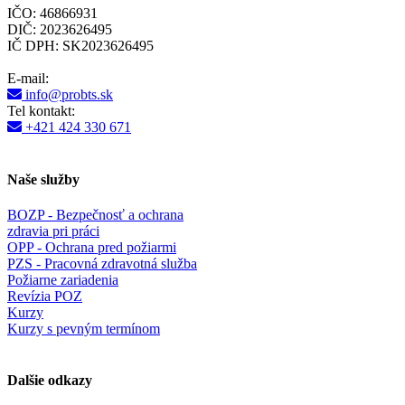
IČO: 46866931
DIČ: 2023626495
IČ DPH: SK2023626495
E-mail:
info@probts.sk
Tel kontakt:
+421 424 330 671
Naše služby
BOZP - Bezpečnosť a ochrana
zdravia pri práci
OPP - Ochrana pred požiarmi
PZS - Pracovná zdravotná služba
Požiarne zariadenia
Revízia POZ
Kurzy
Kurzy s pevným termínom
Dalšie odkazy