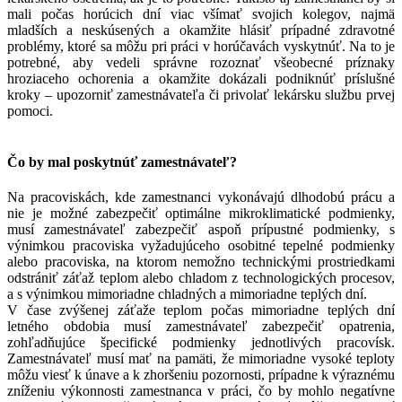
mali počas horúcich dní viac všímať svojich kolegov, najmä
mladších a neskúsených a okamžite hlásiť prípadné zdravotné
problémy, ktoré sa môžu pri práci v horúčavách vyskytnúť. Na to je
potrebné, aby vedeli správne rozoznať všeobecné príznaky
hroziaceho ochorenia a okamžite dokázali podniknúť príslušné
kroky – upozorniť zamestnávateľa či privolať lekársku službu prvej
pomoci.
Čo by mal poskytnúť zamestnávateľ?
Na pracoviskách, kde zamestnanci vykonávajú dlhodobú prácu a
nie je možné zabezpečiť optimálne mikroklimatické podmienky,
musí zamestnávateľ zabezpečiť aspoň prípustné podmienky, s
výnimkou pracoviska vyžadujúceho osobitné tepelné podmienky
alebo pracoviska, na ktorom nemožno technickými prostriedkami
odstrániť záťaž teplom alebo chladom z technologických procesov,
a s výnimkou mimoriadne chladných a mimoriadne teplých dní.
V čase zvýšenej záťaže teplom počas mimoriadne teplých dní
letného obdobia musí zamestnávateľ zabezpečiť opatrenia,
zohľadňujúce špecifické podmienky jednotlivých pracovísk.
Zamestnávateľ musí mať na pamäti, že mimoriadne vysoké teploty
môžu viesť k únave a k zhoršeniu pozornosti, prípadne k výraznému
zníženiu výkonnosti zamestnanca v práci, čo by mohlo negatívne