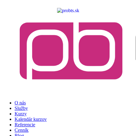
O nás
Služby
Kurzy
Kalendár kurzov
Referencie
Cenník
Blog