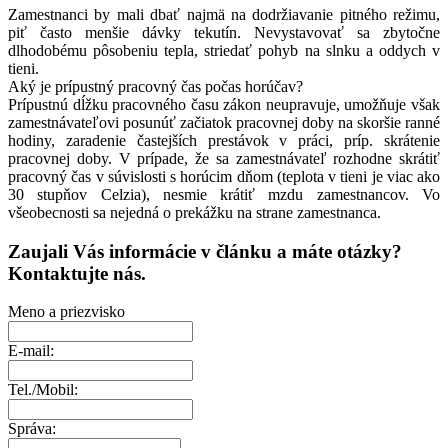
Zamestnanci by mali dbať najmä na dodržiavanie pitného režimu,
piť často menšie dávky tekutín. Nevystavovať sa zbytočne
dlhodobému pôsobeniu tepla, striedať pohyb na slnku a oddych v
tieni.
Aký je prípustný pracovný čas počas horúčav?
Prípustnú dĺžku pracovného času zákon neupravuje, umožňuje však
zamestnávateľovi posunúť začiatok pracovnej doby na skoršie ranné
hodiny, zaradenie častejších prestávok v práci, príp. skrátenie
pracovnej doby. V prípade, že sa zamestnávateľ rozhodne skrátiť
pracovný čas v súvislosti s horúcim dňom (teplota v tieni je viac ako
30 stupňov Celzia), nesmie krátiť mzdu zamestnancov. Vo
všeobecnosti sa nejedná o prekážku na strane zamestnanca.
Zaujali Vás informácie v článku a máte otázky?
Kontaktujte nás.
Meno a priezvisko
E-mail:
Tel./Mobil:
Správa: