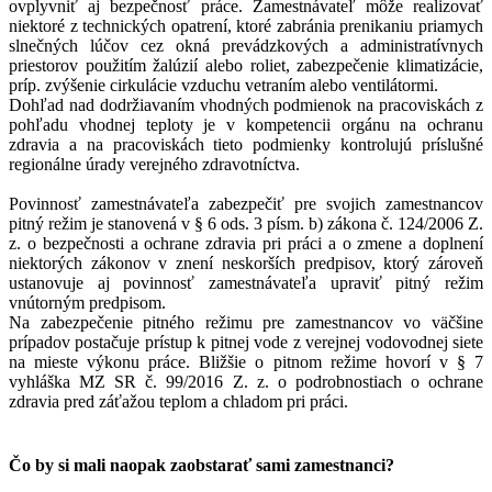
ovplyvniť aj bezpečnosť práce. Zamestnávateľ môže realizovať
niektoré z technických opatrení, ktoré zabránia prenikaniu priamych
slnečných lúčov cez okná prevádzkových a administratívnych
priestorov použitím žalúzií alebo roliet, zabezpečenie klimatizácie,
príp. zvýšenie cirkulácie vzduchu vetraním alebo ventilátormi.
Dohľad nad dodržiavaním vhodných podmienok na pracoviskách z
pohľadu vhodnej teploty je v kompetencii orgánu na ochranu
zdravia a na pracoviskách tieto podmienky kontrolujú príslušné
regionálne úrady verejného zdravotníctva.
Povinnosť zamestnávateľa zabezpečiť pre svojich zamestnancov
pitný režim je stanovená v § 6 ods. 3 písm. b) zákona č. 124/2006 Z.
z. o bezpečnosti a ochrane zdravia pri práci a o zmene a doplnení
niektorých zákonov v znení neskorších predpisov, ktorý zároveň
ustanovuje aj povinnosť zamestnávateľa upraviť pitný režim
vnútorným predpisom.
Na zabezpečenie pitného režimu pre zamestnancov vo väčšine
prípadov postačuje prístup k pitnej vode z verejnej vodovodnej siete
na mieste výkonu práce. Bližšie o pitnom režime hovorí v § 7
vyhláška MZ SR č. 99/2016 Z. z. o podrobnostiach o ochrane
zdravia pred záťažou teplom a chladom pri práci.
Čo by si mali naopak zaobstarať sami zamestnanci?