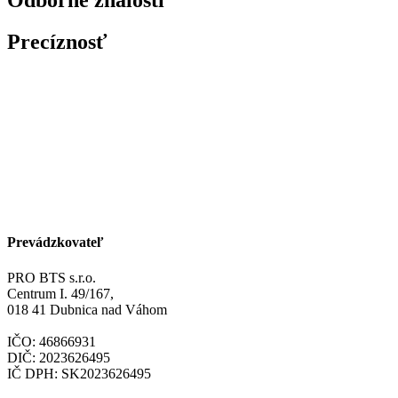
Odborné znalosti
Precíznosť
Prevádzkovateľ
PRO BTS s.r.o.
Centrum I. 49/167,
018 41 Dubnica nad Váhom
IČO: 46866931
DIČ: 2023626495
IČ DPH: SK2023626495