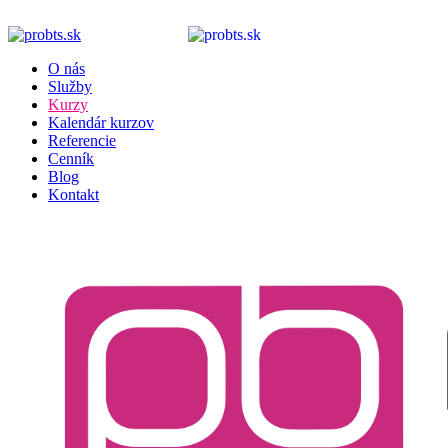
O nás
Služby
Kurzy
Kalendár kurzov
Referencie
Cenník
Blog
Kontakt
E-LEARNING