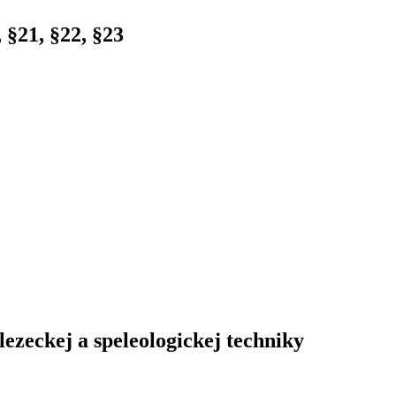
 §21, §22, §23
ezeckej a speleologickej techniky