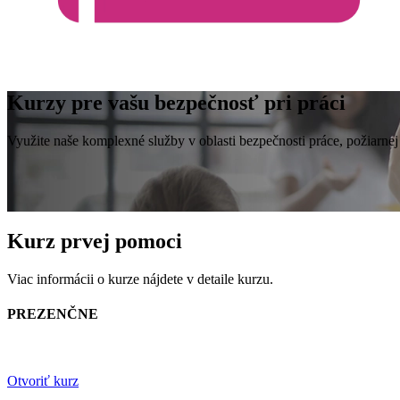
Kurzy pre vašu bezpečnosť pri práci
Využite naše komplexné služby v oblasti bezpečnosti práce, požiarnej
Kurz prvej pomoci
Viac informácii o kurze nájdete v detaile kurzu.
PREZENČNE
Otvoriť kurz