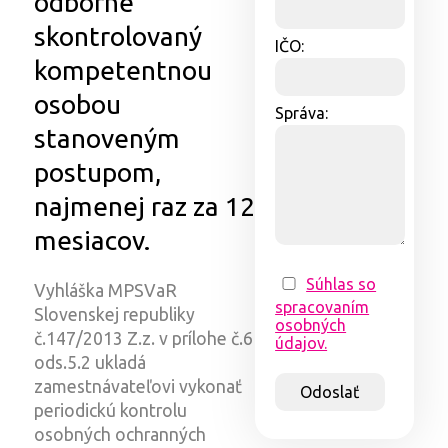
odborne
skontrolovaný
IČO:
kompetentnou
osobou
Správa:
stanoveným
postupom,
najmenej raz za 12
mesiacov.
Súhlas so
Vyhláška MPSVaR
spracovaním
Slovenskej republiky
osobných
č.147/2013 Z.z. v prílohe č.6
údajov.
ods.5.2 ukladá
zamestnávateľovi vykonať
periodickú kontrolu
osobných ochranných