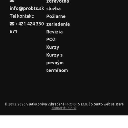
zdravotná
info@probts.sk
služba
Tel kontakt:
Požiarne
+421 424 330
zariadenia
671
Revízia
POZ
Kurzy
Kurzy s
pevným
termínom
© 2012-2026 Všetky práva vyhradené PRO BTS s.r.o. | o tento web sa stará
domarstudio.sk