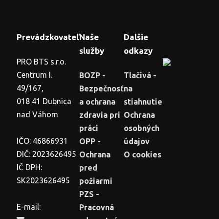
Prevádzkovateľ
Naše
Dalšie
služby
odkazy
PRO BTS s.r.o.
Centrum I.
BOZP -
Tlačivá -
49/167,
Bezpečnosť
na
018 41 Dubnica
a ochrana
stiahnutie
nad Váhom
zdravia pri
Ochrana
práci
osobných
IČO: 46866931
OPP -
údajov
DIČ: 2023626495
Ochrana
O cookies
IČ DPH:
pred
SK2023626495
požiarmi
PZS -
E-mail:
Pracovná