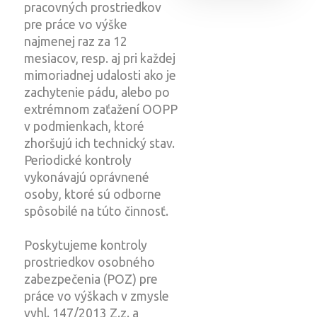
pracovných prostriedkov
pre práce vo výške
najmenej raz za 12
mesiacov, resp. aj pri každej
mimoriadnej udalosti ako je
zachytenie pádu, alebo po
extrémnom zaťažení OOPP
v podmienkach, ktoré
zhoršujú ich technický stav.
Periodické kontroly
vykonávajú oprávnené
osoby, ktoré sú odborne
spôsobilé na túto činnosť.
Poskytujeme kontroly
prostriedkov osobného
zabezpečenia (POZ) pre
práce vo výškach v zmysle
vyhl. 147/2013 Z.z. a