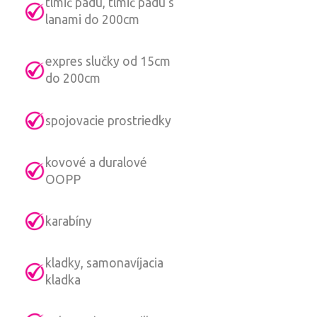
tlmič pádu, tlmič pádu s
lanami do 200cm
expres slučky od 15cm
do 200cm
spojovacie prostriedky
kovové a duralové
OOPP
karabíny
kladky, samonavíjacia
kladka