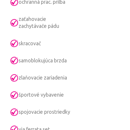
ochranná prac. prilba
zaťahovacie
zachytávače pádu
skracovač
samoblokujúca brzda
zlaňovacie zariadenia
športové vybavenie
spojovacie prostriedky
via ferrata set