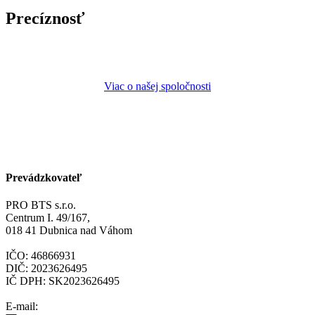
Precíznosť
Viac o našej spoločnosti
Prevádzkovateľ
PRO BTS s.r.o.
Centrum I. 49/167,
018 41 Dubnica nad Váhom
IČO: 46866931
DIČ: 2023626495
IČ DPH: SK2023626495
E-mail: