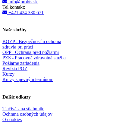
info@probts.sk
Tel kontakt:
+421 424 330 671
Naše služby
BOZP - Bezpečnosť a ochrana
zdravia pri práci
OPP - Ochrana pred požiarmi
PZS - Pracovná zdravotná služba
Požiarne zariadenia
Revízia POZ
Kurzy
Kurzy s pevným termínom
Dalšie odkazy
Tlačivá - na stiahnutie
Ochrana osobných údajov
O cookies