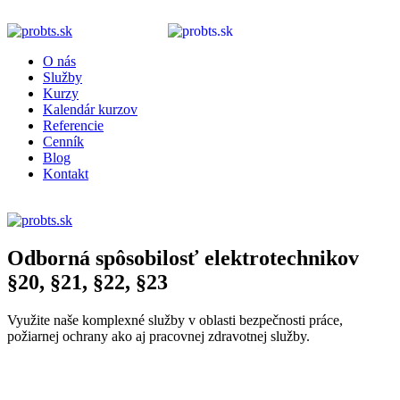
O nás
Služby
Kurzy
Kalendár kurzov
Referencie
Cenník
Blog
Kontakt
E-LEARNING
Odborná spôsobilosť elektrotechnikov
§20, §21, §22, §23
Využite naše komplexné služby v oblasti bezpečnosti práce,
požiarnej ochrany ako aj pracovnej zdravotnej služby.