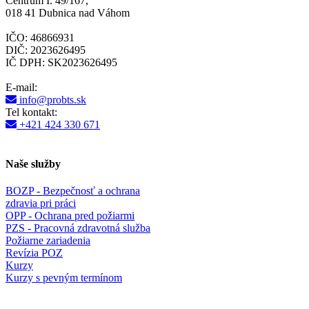
Centrum I. 49/167,
018 41 Dubnica nad Váhom
IČO: 46866931
DIČ: 2023626495
IČ DPH: SK2023626495
E-mail:
info@probts.sk
Tel kontakt:
+421 424 330 671
Naše služby
BOZP - Bezpečnosť a ochrana
zdravia pri práci
OPP - Ochrana pred požiarmi
PZS - Pracovná zdravotná služba
Požiarne zariadenia
Revízia POZ
Kurzy
Kurzy s pevným termínom