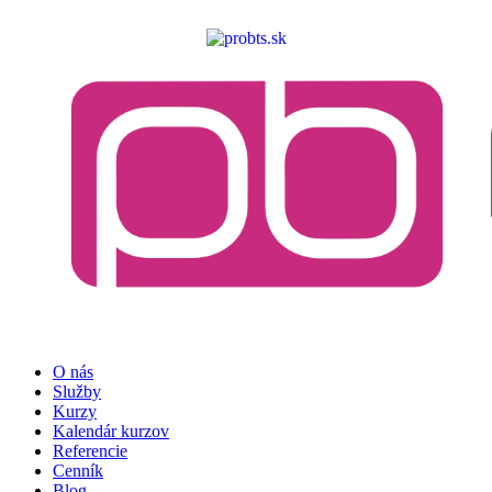
O nás
Služby
Kurzy
Kalendár kurzov
Referencie
Cenník
Blog