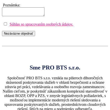
Poznámka:
Súhlas so spracovaním osobných údajov.
Nezáväzne objednať
Sme PRO BTS s.r.o.
Spoločnosť PRO BTS s.r.o. vznikla na pilieroch dlhoročných
skúseností poskytovania služieb v oblasti bezpečnosti a ochrane
zdravia pri práci, vzdelávania a osobného rozvoja zamestnancov.
Naším cieľom, je poskytnúť zákazníkom komplexnú starostlivosť v
oblasti BOZP, OPP a PZS, v zmysle legislatívnych požiadaviek, s
možnosťou implementácie moderných riešení sledovania a
spravovania poskytovaných služieb, prostredníctvom cloudových
riešení, šitých na mieru a podmienky odberateľa.