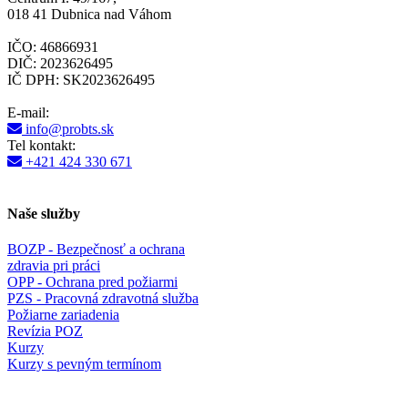
018 41 Dubnica nad Váhom
IČO: 46866931
DIČ: 2023626495
IČ DPH: SK2023626495
E-mail:
info@probts.sk
Tel kontakt:
+421 424 330 671
Naše služby
BOZP - Bezpečnosť a ochrana
zdravia pri práci
OPP - Ochrana pred požiarmi
PZS - Pracovná zdravotná služba
Požiarne zariadenia
Revízia POZ
Kurzy
Kurzy s pevným termínom